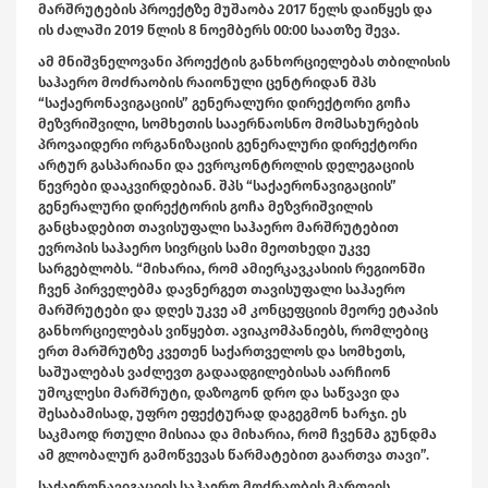
მარშრუტების პროექტზე მუშაობა 2017 წელს დაიწყეს და
ის ძალაში 2019 წლის 8 ნოემბერს 00:00 საათზე შევა.
ამ მნიშვნელოვანი პროექტის განხორციელებას თბილისის
საჰაერო მოძრაობის რაიონული ცენტრიდან შპს
“საქაერონავიგაციის” გენერალური დირექტორი გოჩა
მეზვრიშვილი, სომხეთის სააერნაოსნო მომსახურების
პროვაიდერი ორგანიზაციის გენერალური დირექტორი
არტურ გასპარიანი და ევროკონტროლის დელეგაციის
წევრები დააკვირდებიან. შპს “საქაერონავიგაციის”
გენერალური დირექტორის გოჩა მეზვრიშვილის
განცხადებით თავისუფალი საჰაერო მარშრუტებით
ევროპის საჰაერო სივრცის სამი მეოთხედი უკვე
სარგებლობს. “მიხარია, რომ ამიერკავკასიის რეგიონში
ჩვენ პირველებმა დავნერგეთ თავისუფალი საჰაერო
მარშრუტები და დღეს უკვე ამ კონცეფციის მეორე ეტაპის
განხორციელებას ვიწყებთ. ავიაკომპანიებს, რომლებიც
ერთ მარშრუტზე კვეთენ საქართველოს და სომხეთს,
საშუალებას ვაძლევთ გადაადგილებისას აარჩიონ
უმოკლესი მარშრუტი, დაზოგონ დრო და საწვავი და
შესაბამისად, უფრო ეფექტურად დაგეგმონ ხარჯი. ეს
საკმაოდ რთული მისიაა და მიხარია, რომ ჩვენმა გუნდმა
ამ გლობალურ გამოწვევას წარმატებით გაართვა თავი”.
საქაერონავიგაციის საჰაერო მოძრაობის მართვის