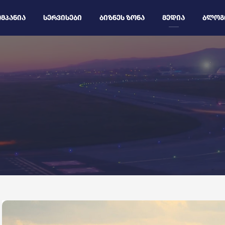
ᲛᲞᲐᲜᲘᲐ
ᲡᲔᲠᲕᲘᲡᲔᲑᲘ
ᲑᲘᲖᲜᲔᲡ ᲖᲝᲜᲐ
ᲛᲔᲓᲘᲐ
ᲑᲚᲝᲒ