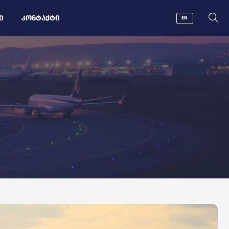
Ი
ᲙᲝᲜᲢᲐᲥᲢᲘ
EN